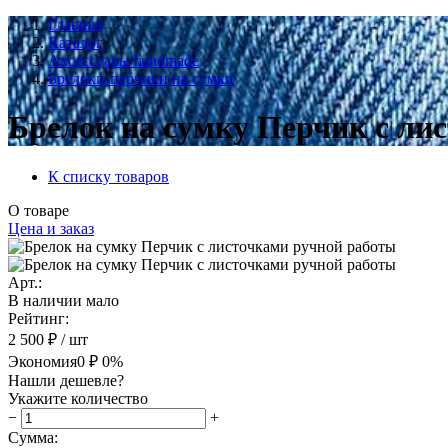
Главная
Каталог
Аксессуары handmade
Брелоки-перчики на сумки
Брелок на сумку Перчик с ли
К списку товаров
О товаре
Цена и заказ
Арт.:
В наличии мало
Рейтинг:
2 500 ₽
/ шт
Экономия
0 ₽
0%
Нашли дешевле?
Укажите количество
−
+
Сумма: