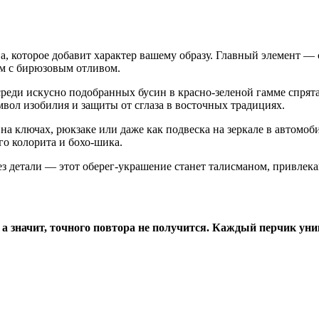
а, которое добавит характер вашему образу. Главный элемент —
ам с бирюзовым отливом.
 среди искусно подобранных бусин в красно-зеленой гамме спря
ол изобилия и защиты от сглаза в восточных традициях.
и на ключах, рюкзаке или даже как подвеска на зеркале в автомо
го колорита и бохо-шика.
через детали — этот оберег-украшение станет талисманом, прив
, а значит, точного повтора не получится. Каждый перчик ун