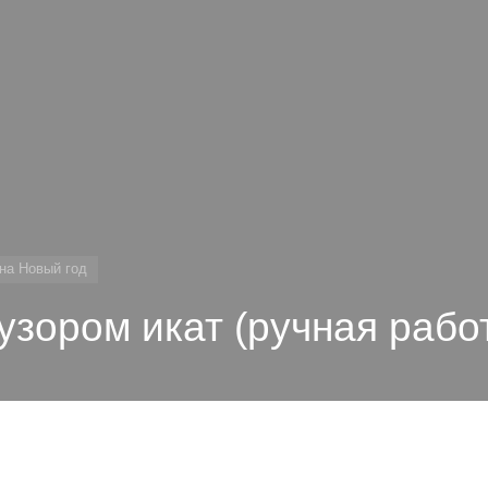
на Новый год
узором икат (ручная рабо