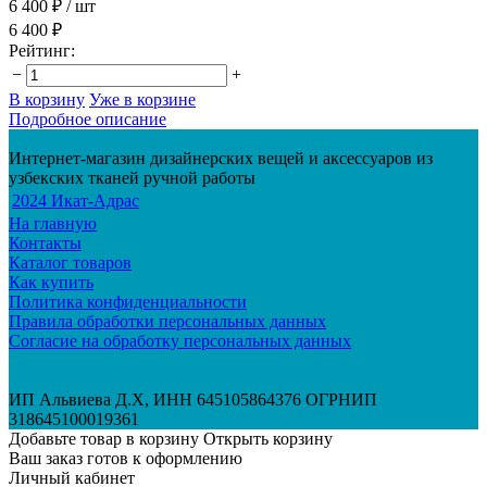
6 400 ₽
/ шт
6 400 ₽
Рейтинг:
−
+
В корзину
Уже в корзине
Подробное описание
Интернет-магазин дизайнерских вещей и аксессуаров из
узбекских тканей ручной работы
2024 Икат-Адрас
На главную
Контакты
Каталог товаров
Как купить
Политика конфиденциальности
Правила обработки персональных данных
Согласие на обработку персональных данных
ИП Альвиева Д.Х, ИНН 645105864376 ОГРНИП
318645100019361
Добавьте товар в корзину
Открыть корзину
Ваш заказ готов к оформлению
Личный кабинет