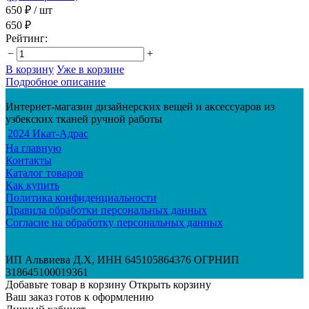
650 ₽
/ шт
650 ₽
Рейтинг:
−
+
В корзину
Уже в корзине
Подробное описание
Интернет-магазин дизайнерских вещей и аксессуаров из
узбекских тканей ручной работы
2024 Икат-Адрас
На главную
Контакты
Каталог товаров
Как купить
Политика конфиденциальности
Правила обработки персональных данных
Согласие на обработку персональных данных
ИП Альвиева Д.Х, ИНН 645105864376 ОГРНИП
318645100019361
Добавьте товар в корзину
Открыть корзину
Ваш заказ готов к оформлению