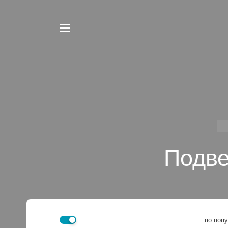
Подве
по поп