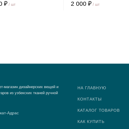
0 ₽
2 000 ₽
/ шт
/ шт
ет-магазин дизайнерских вещей и
НА ГЛАВНУЮ
аров из узбекских тканей ручной
КОНТАКТЫ
КАТАЛОГ ТОВАРОВ
кат-Адрас
КАК КУПИТЬ