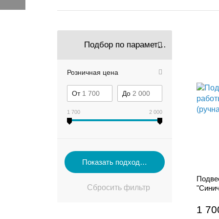
Подбор по параметрам
Розничная цена
От
До
1 700
2 000
Подве
"Синич
1 70