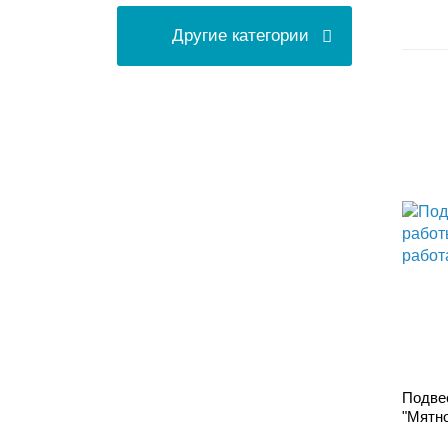
Другие категории
Подве
"Мятно