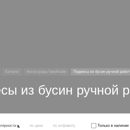
Каталог
Аксессуары handmade
Подвесы из бусин ручной рабо
сы из бусин ручной 
улярности
по цене
по алфавиту
Только в наличии