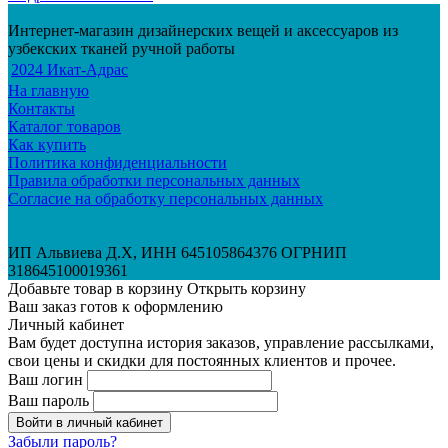
Интернет-магазин дизайнерских вещей и аксессуаров из
узбекских тканей ручной работы
2024 Икат-Адрас
На главную
Контакты
Каталог товаров
Как купить
Политика конфиденциальности
Правила обработки персональных данных
Согласие на обработку персональных данных
ИП Альвиева Д.Х, ИНН 645105864376 ОГРНИП
318645100019361
Добавьте товар в корзину
Открыть корзину
Ваш заказ готов к оформлению
Личный кабинет
Вам будет доступна история заказов, управление рассылками,
свои цены и скидки для постоянных клиентов и прочее.
Ваш логин
Ваш пароль
Войти в личный кабинет
Забыли пароль?