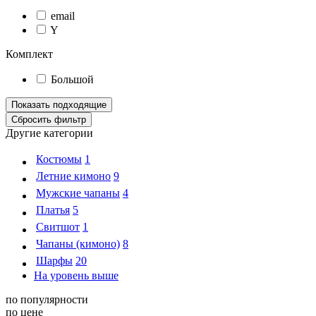
email
Y
Комплект
Большой
Другие категории
Костюмы
1
Летние кимоно
9
Мужские чапаны
4
Платья
5
Свитшот
1
Чапаны (кимоно)
8
Шарфы
20
На уровень выше
по популярности
по цене