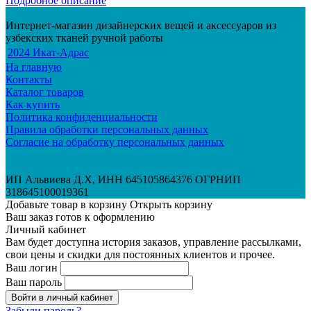
Подробное описание
Интернет-магазин дизайнерских вещей и аксессуаров из
узбекских тканей ручной работы
2024 Икат-Адрас
На главную
Контакты
Каталог товаров
Как купить
Политика конфиденциальности
Правила обработки персональных данных
Согласие на обработку персональных данных
ИП Альвиева Д.Х, ИНН 645105864376 ОГРНИП
318645100019361
Добавьте товар в корзину
Открыть корзину
Ваш заказ готов к оформлению
Личный кабинет
Вам будет доступна история заказов, управление рассылками,
свои цены и скидки для постоянных клиентов и прочее.
Ваш логин
Ваш пароль
Войти в личный кабинет
Забыли пароль?